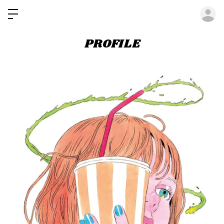
ロ
PROFILE