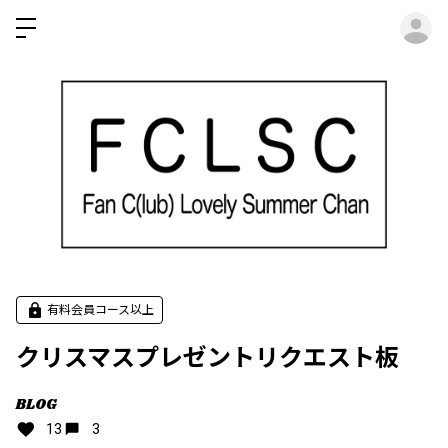
ロ
有料会員コース以上
クリスマスプレゼントリクエスト板
BLOG
13
3